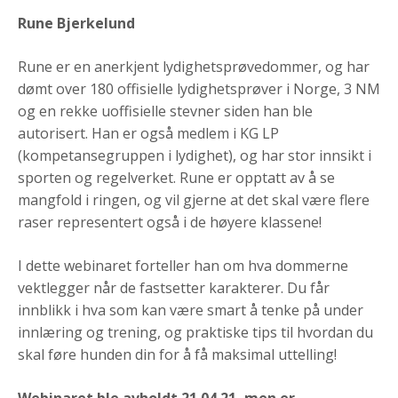
Rune Bjerkelund
Rune er en anerkjent lydighetsprøvedommer, og har
dømt over 180 offisielle lydighetsprøver i Norge, 3 NM
og en rekke uoffisielle stevner siden han ble
autorisert. Han er også medlem i KG LP
(kompetansegruppen i lydighet), og har stor innsikt i
sporten og regelverket. Rune er opptatt av å se
mangfold i ringen, og vil gjerne at det skal være flere
raser representert også i de høyere klassene!
I dette webinaret forteller han om hva dommerne
vektlegger når de fastsetter karakterer. Du får
innblikk i hva som kan være smart å tenke på under
innlæring og trening, og praktiske tips til hvordan du
skal føre hunden din for å få maksimal uttelling!
Webinaret ble avholdt 21.04.21, men er