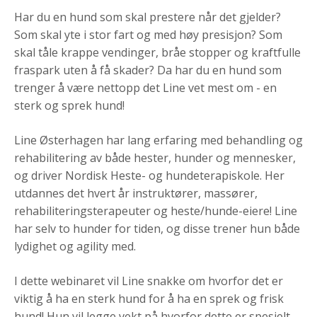
Har du en hund som skal prestere når det gjelder?
Som skal yte i stor fart og med høy presisjon? Som
skal tåle krappe vendinger, bråe stopper og kraftfulle
fraspark uten å få skader? Da har du en hund som
trenger å være nettopp det Line vet mest om - en
sterk og sprek hund!
Line Østerhagen har lang erfaring med behandling og
rehabilitering av både hester, hunder og mennesker,
og driver Nordisk Heste- og hundeterapiskole. Her
utdannes det hvert år instruktører, massører,
rehabiliteringsterapeuter og heste/hunde-eiere! Line
har selv to hunder for tiden, og disse trener hun både
lydighet og agility med.
I dette webinaret vil Line snakke om hvorfor det er
viktig å ha en sterk hund for å ha en sprek og frisk
hund! Hun vil legge vekt på hvorfor dette er spesielt